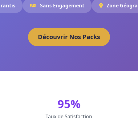
arantis
Sans Engagement
Zone Géogra
Découvrir Nos Packs
95%
Taux de Satisfaction