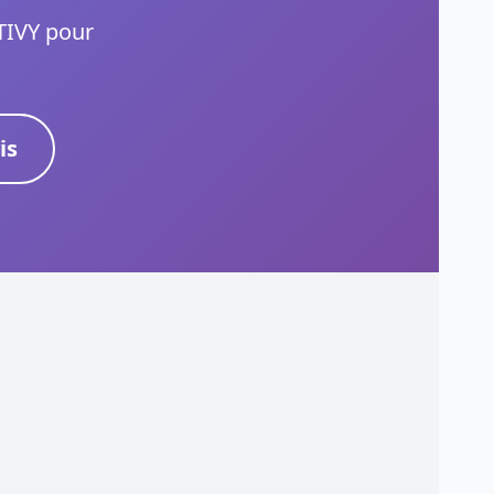
ATIVY pour
is