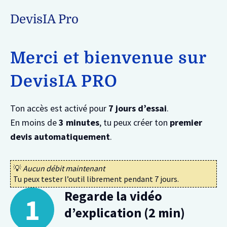
DevisIA Pro
Merci et bienvenue sur
DevisIA PRO
Ton accès est activé pour
7 jours d’essai
.
En moins de
3 minutes
, tu peux créer ton
premier
devis automatiquement
.
💡
Aucun débit maintenant
Tu peux tester l’outil librement pendant 7 jours.
Regarde la vidéo
d’explication (2 min)